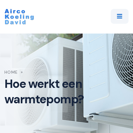
HOME
»
Hoe werkt een
warmtepomp?